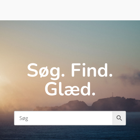
Søg. Find.
Glæd.