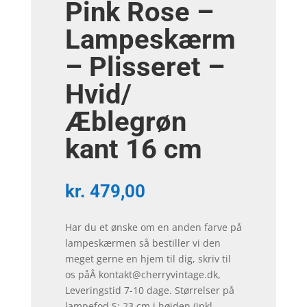
Pink Rose –
Lampeskærm
– Plisseret –
Hvid/
Æblegrøn
kant 16 cm
kr.
479,00
Har du et ønske om en anden farve på
lampeskærmen så bestiller vi den
meget gerne en hjem til dig, skriv til
os påÂ kontakt@cherryvintage.dk,
Leveringstid 7-10 dage. Størrelser på
lampefod S: 23 cm i højden (inkl