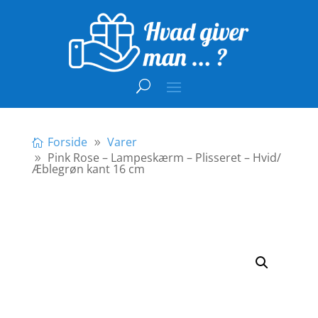
Forside
Varer
Pink Rose – Lampeskærm – Plisseret – Hvid/
Æblegrøn kant 16 cm