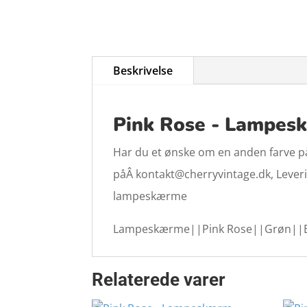
Beskrivelse
Pink Rose - Lampesk
Har du et ønske om en anden farve på 
påÂ kontakt@cherryvintage.dk, Levering
lampeskærme
Lampeskærme||Pink Rose||Grøn||B
Relaterede varer