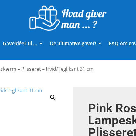
Gaveidéer til …
De ultimative gaver!
FAQ om ga
skærm – Plisseret – Hvid/Tegl kant 31 cm
Pink Ros
Lampes
Plissere