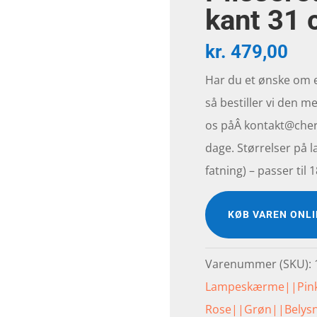
kant 31
kr.
479,00
Har du et ønske om
så bestiller vi den me
os påÂ kontakt@cherr
dage. Størrelser på l
fatning) – passer ti
KØB VAREN ONL
Varenummer (SKU):
Lampeskærme||Pin
Rose||Grøn||Belys