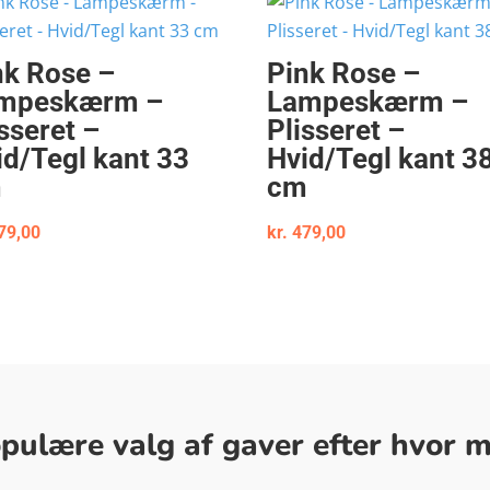
nk Rose –
Pink Rose –
mpeskærm –
Lampeskærm –
sseret –
Plisseret –
id/Tegl kant 33
Hvid/Tegl kant 3
m
cm
79,00
kr.
479,00
ulære valg af gaver efter hvor me