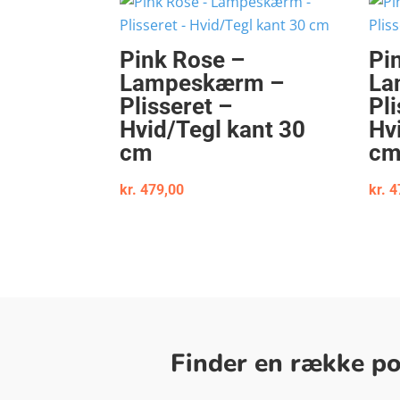
Pink Rose –
Pi
Lampeskærm –
La
Plisseret –
Pli
Hvid/Tegl kant 30
Hv
cm
c
kr.
479,00
kr.
4
Finder en række pop