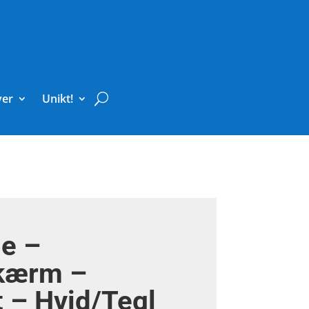
ver
Unikt!
e –
kærm –
t – Hvid/Tegl