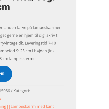
 cm
 en anden farve på lampeskærmen
get gerne en hjem til dig, skriv til
yvintage.dk, Leveringstid 7-10
ampefod S: 23 cm i højden (inkl
l 18 cm lampeskærme
INE
15036
Kategori:
k
ning||Lampeskærm med kant