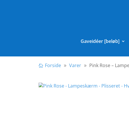
Gaveidéer [beløb]
Forside
Varer
Pink Rose – Lampe