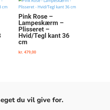
Pink Rose –
Lampeskærm –
Plisseret –
8
Hvid/Tegl kant 36
cm
kr.
479,00
get du vil give for.