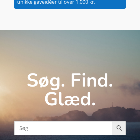
unikke gaveidéer til over 1.000 kr.
Søg. Find.
Glæd.