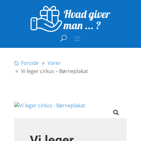
Forside
Varer
Vi leger cirkus – Børneplakat
Vi leger