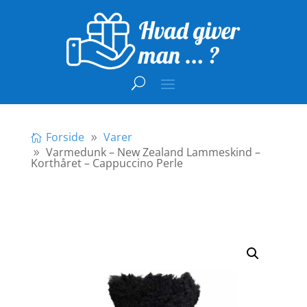
Forside
Varer
Varmedunk – New Zealand Lammeskind –
Korthåret – Cappuccino Perle