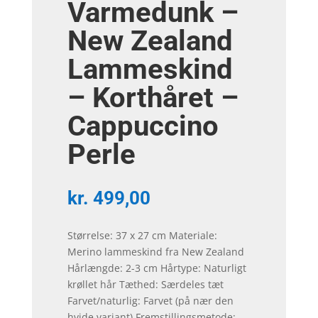
Varmedunk –
New Zealand
Lammeskind
– Korthåret –
Cappuccino
Perle
kr.
499,00
Størrelse: 37 x 27 cm Materiale:
Merino lammeskind fra New Zealand
Hårlængde: 2-3 cm Hårtype: Naturligt
krøllet hår Tæthed: Særdeles tæt
Farvet/naturlig: Farvet (på nær den
hvide variant) Fremstillingsmetode: