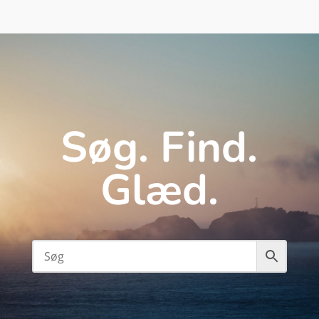
Søg. Find.
Glæd.