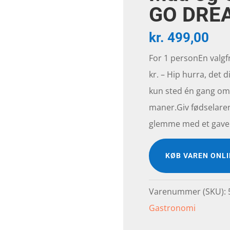
GO DRE
kr.
499,00
For 1 personEn valgf
kr. – Hip hurra, det 
kun sted én gang om 
maner.Giv fødselaren
glemme med et gave
KØB VAREN ONL
Varenummer (SKU):
Gastronomi