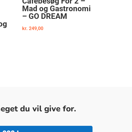
Cafébesøg For 2 –
Mad og Gastronomi
– GO DREAM
og
kr.
249,00
get du vil give for.