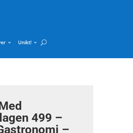
ver
Unikt!
 Med
dagen 499 –
Gastronomi –