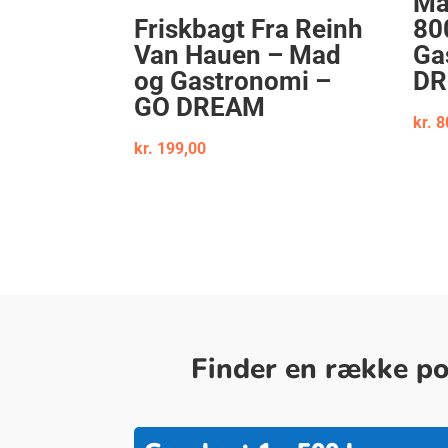
Ma
Friskbagt Fra Reinh
80
Van Hauen – Mad
Ga
og Gastronomi –
D
GO DREAM
kr.
8
kr.
199,00
Finder en række pop