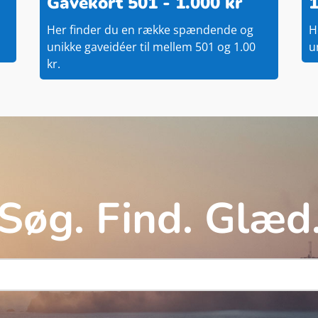
Gavekort 501 - 1.000 kr
1
Her finder du en række spændende og
H
unikke gaveidéer til mellem 501 og 1.00
u
kr.
Søg. Find. Glæd