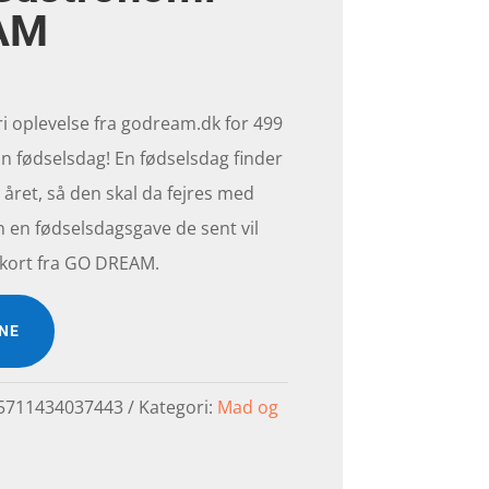
AM
ri oplevelse fra godream.dk for 499
din fødselsdag! En fødselsdag finder
året, så den skal da fejres med
 en fødselsdagsgave de sent vil
kort fra GO DREAM.
INE
5711434037443
Kategori:
Mad og