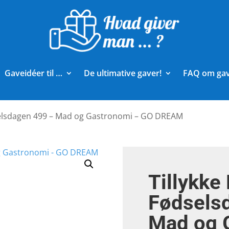
Gaveidéer til …
De ultimative gaver!
FAQ om ga
selsdagen 499 – Mad og Gastronomi – GO DREAM
Tillykke
Fødsels
Mad og 