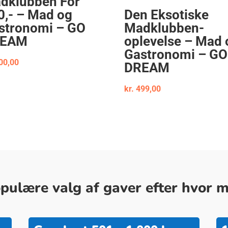
dklubben For
0,- – Mad og
Den Eksotiske
stronomi – GO
Madklubben-
REAM
oplevelse – Mad 
Gastronomi – GO
00,00
DREAM
kr.
499,00
ulære valg af gaver efter hvor me