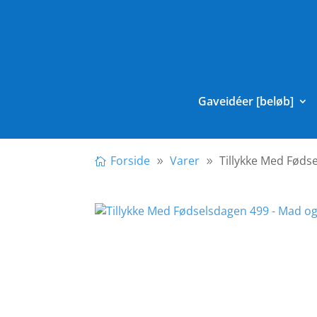
Gaveidéer [beløb]
Forside
Varer
Tillykke Med Fød