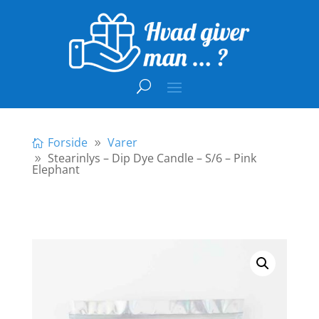
Forside
Varer
Stearinlys – Dip Dye Candle – S/6 – Pink
Elephant