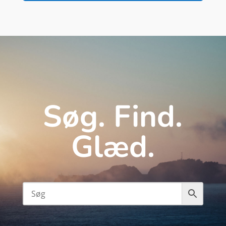
Søg. Find.
Glæd.