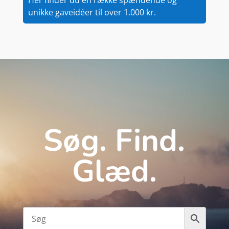
Her finder du en række spændende og
unikke gaveidéer til over 1.000 kr.
Søg. Find.
Glæd.