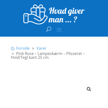
Forside
Varer
Pink Rose – Lampeskærm – Plisseret –
Hvid/Tegl kant 25 cm