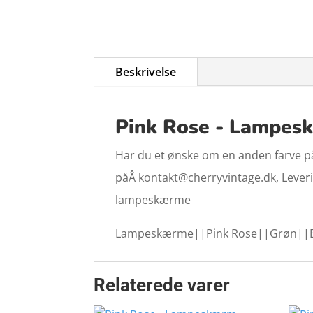
Beskrivelse
Pink Rose - Lampesk
Har du et ønske om en anden farve på 
påÂ kontakt@cherryvintage.dk, Levering
lampeskærme
Lampeskærme||Pink Rose||Grøn||B
Relaterede varer