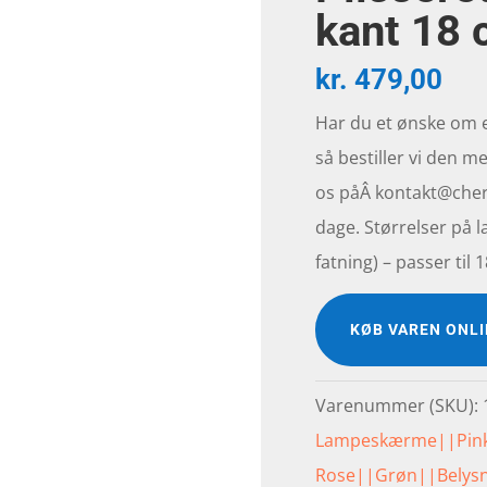
kant 18
kr.
479,00
Har du et ønske om
så bestiller vi den me
os påÂ kontakt@cherr
dage. Størrelser på l
fatning) – passer ti
KØB VAREN ONL
Varenummer (SKU):
Lampeskærme||Pin
Rose||Grøn||Belys