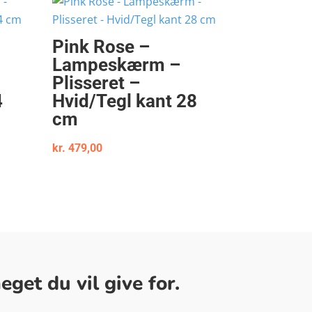
Pink Rose –
Lampeskærm –
Plisseret –
4
Hvid/Tegl kant 28
cm
kr.
479,00
get du vil give for.