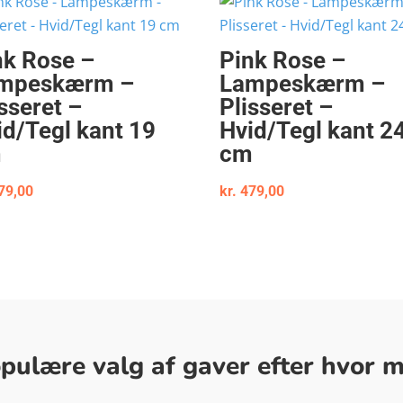
nk Rose –
Pink Rose –
mpeskærm –
Lampeskærm –
sseret –
Plisseret –
id/Tegl kant 19
Hvid/Tegl kant 2
m
cm
79,00
kr.
479,00
ulære valg af gaver efter hvor me