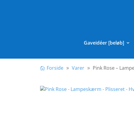
Gaveidéer [beløb]
Forside
Varer
Pink Rose – Lampe