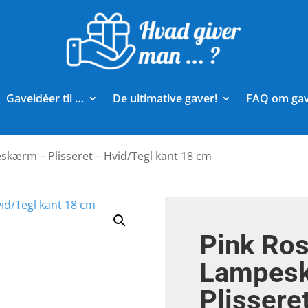
Gaveidéer til …
De ultimative gaver!
FAQ om ga
skærm – Plisseret – Hvid/Tegl kant 18 cm
Pink Ros
Lampes
Plissere