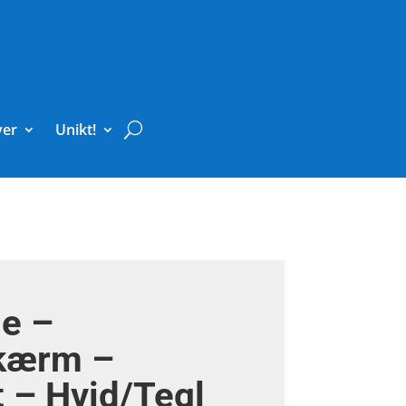
ver
Unikt!
e –
kærm –
t – Hvid/Tegl