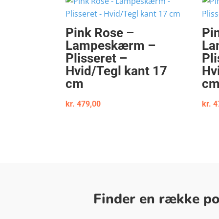
Pink Rose –
Pi
Lampeskærm –
La
Plisseret –
Pli
Hvid/Tegl kant 17
Hv
cm
c
kr.
479,00
kr.
4
Finder en række pop