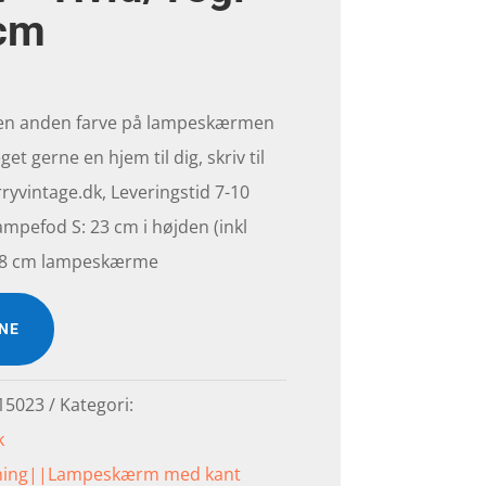
 cm
 en anden farve på lampeskærmen
get gerne en hjem til dig, skriv til
yvintage.dk, Leveringstid 7-10
ampefod S: 23 cm i højden (inkl
l 18 cm lampeskærme
INE
15023
Kategori:
k
ning||Lampeskærm med kant