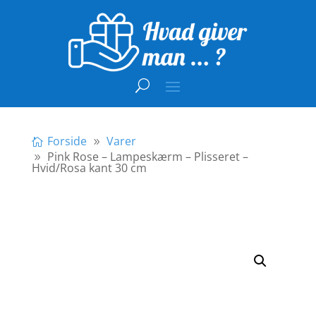
Forside
Varer
Pink Rose – Lampeskærm – Plisseret –
Hvid/Rosa kant 30 cm