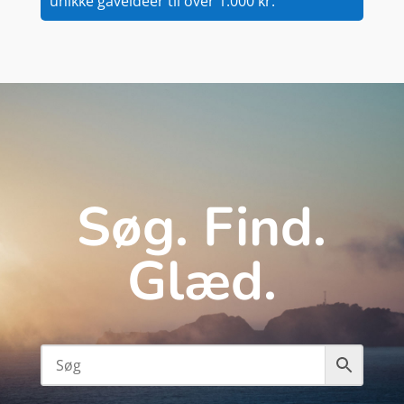
unikke gaveidéer til over 1.000 kr.
Søg. Find.
Glæd.