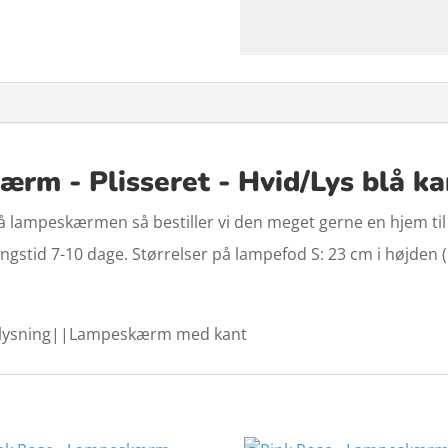
rm - Plisseret - Hvid/Lys blå k
lampeskærmen så bestiller vi den meget gerne en hjem til di
stid 7-10 dage. Størrelser på lampefod S: 23 cm i højden (in
lysning||Lampeskærm med kant