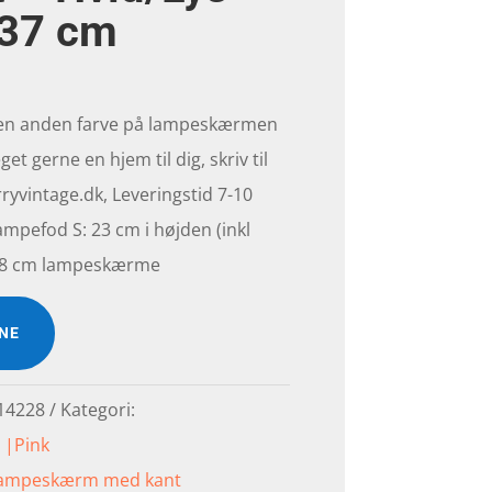
 37 cm
 en anden farve på lampeskærmen
get gerne en hjem til dig, skriv til
yvintage.dk, Leveringstid 7-10
ampefod S: 23 cm i højden (inkl
l 18 cm lampeskærme
INE
14228
Kategori:
|Pink
Lampeskærm med kant