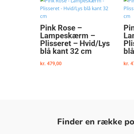
Pink Rose –
Pi
Lampeskærm –
La
Plisseret – Hvid/Lys
Pl
blå kant 32 cm
bl
kr.
479,00
kr.
4
Finder en række pop