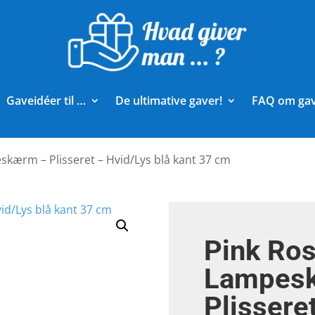
Gaveidéer til …
De ultimative gaver!
FAQ om ga
skærm – Plisseret – Hvid/Lys blå kant 37 cm
Pink Ros
Lampes
Plissere