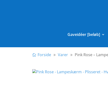
Gaveidéer [beløb]
Forside
Varer
Pink Rose – Lampe