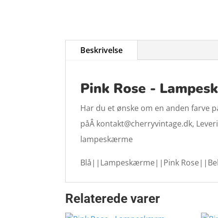
Beskrivelse
Pink Rose - Lampeskæ
Har du et ønske om en anden farve på 
påÂ kontakt@cherryvintage.dk, Levering
lampeskærme
Blå||Lampeskærme||Pink Rose||Be
Relaterede varer