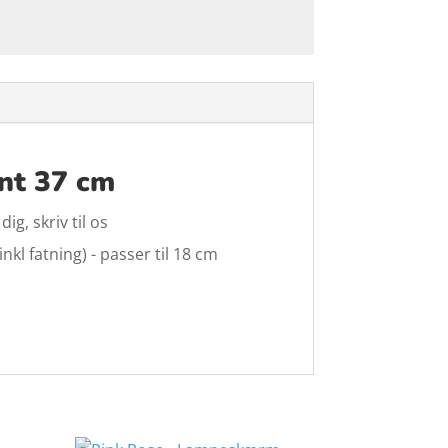
ant 37 cm
g, skriv til os
kl fatning) - passer til 18 cm