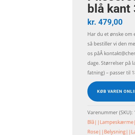
blå kant
kr.
479,00
Har du et ønske om
så bestiller vi den me
os påÂ kontakt@cherr
dage. Størrelser på l
fatning) – passer ti
KØB VAREN ONL
Varenummer (SKU):
Blå||Lampeskærme|
Rose||Belysning||