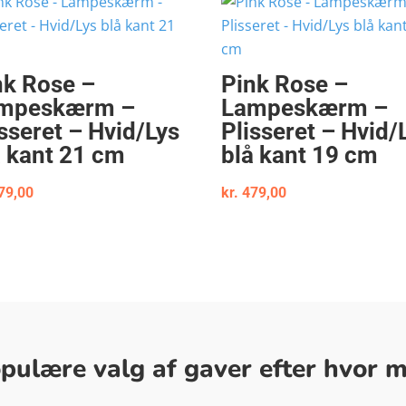
nk Rose –
Pink Rose –
mpeskærm –
Lampeskærm –
isseret – Hvid/Lys
Plisseret – Hvid/
å kant 21 cm
blå kant 19 cm
79,00
kr.
479,00
ulære valg af gaver efter hvor me