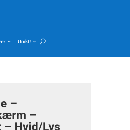
ver
Unikt!
e –
kærm –
t – Hvid/Lys