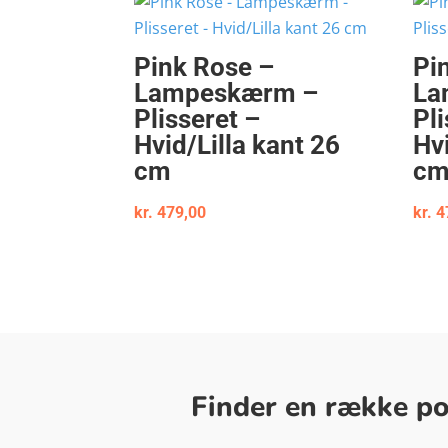
Pink Rose –
Pi
Lampeskærm –
La
Plisseret –
Pli
Hvid/Lilla kant 26
Hvi
cm
c
kr.
479,00
kr.
4
Finder en række pop