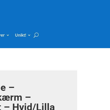
ver
Unikt!
e –
kærm –
 – Hvid/Lilla