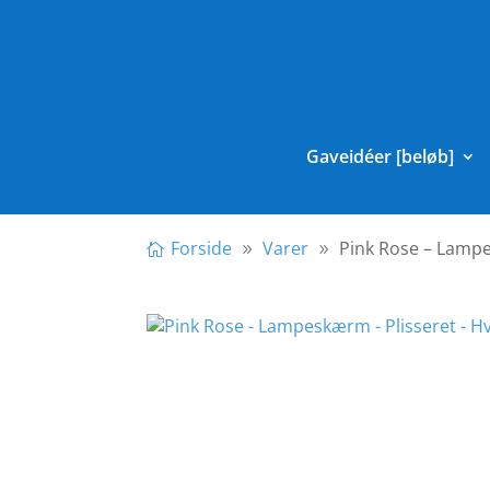
Gaveidéer [beløb]
Forside
Varer
Pink Rose – Lampe