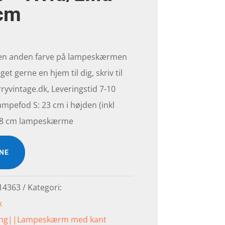
 cm
 en anden farve på lampeskærmen
get gerne en hjem til dig, skriv til
yvintage.dk, Leveringstid 7-10
ampefod S: 23 cm i højden (inkl
l 18 cm lampeskærme
INE
14363
Kategori:
k
ning||Lampeskærm med kant