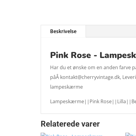
Beskrivelse
Pink Rose - Lampeskæ
Har du et ønske om en anden farve på 
påÂ kontakt@cherryvintage.dk, Levering
lampeskærme
Lampeskærme||Pink Rose||Lilla||B
Relaterede varer