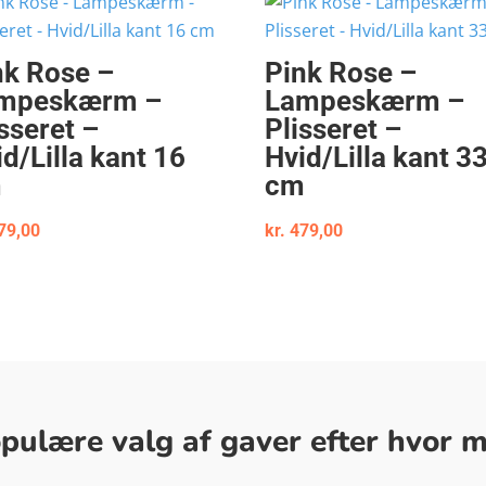
nk Rose –
Pink Rose –
mpeskærm –
Lampeskærm –
sseret –
Plisseret –
d/Lilla kant 16
Hvid/Lilla kant 3
m
cm
79,00
kr.
479,00
ulære valg af gaver efter hvor me