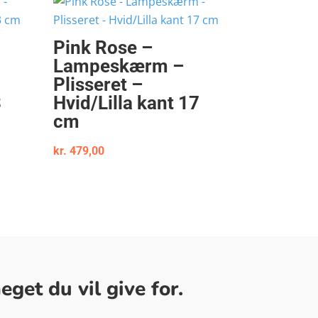
Pink Rose –
Lampeskærm –
Plisseret –
3
Hvid/Lilla kant 17
cm
kr.
479,00
get du vil give for.