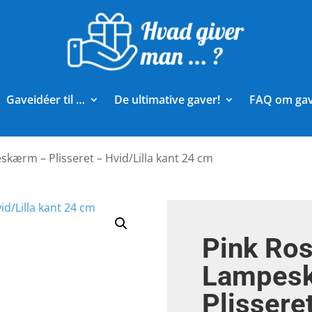
Gaveidéer til …
De ultimative gaver!
FAQ om ga
skærm – Plisseret – Hvid/Lilla kant 24 cm
Pink Ros
Lampes
Plisseret