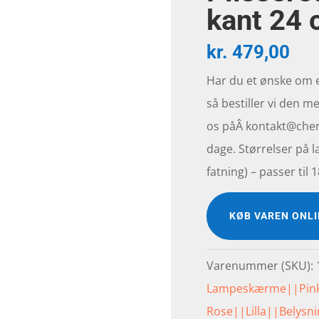
kant 24
kr.
479,00
Har du et ønske om
så bestiller vi den me
os påÂ kontakt@cherr
dage. Størrelser på l
fatning) – passer ti
KØB VAREN ONL
Varenummer (SKU):
Lampeskærme||Pin
Rose||Lilla||Belys