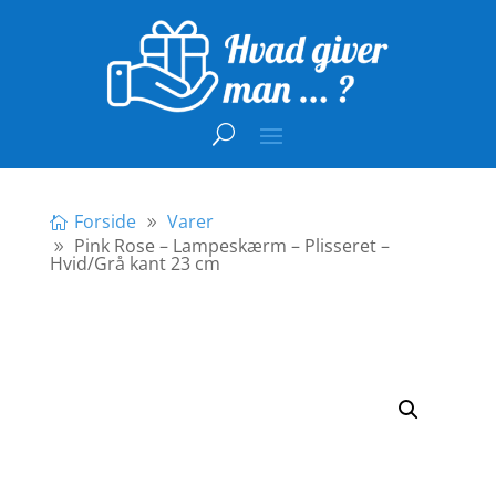
Forside
Varer
Pink Rose – Lampeskærm – Plisseret –
Hvid/Grå kant 23 cm