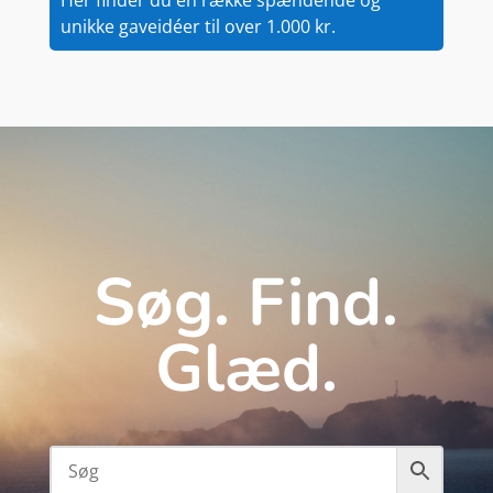
Her finder du en række spændende og
unikke gaveidéer til over 1.000 kr.
Søg. Find.
Glæd.