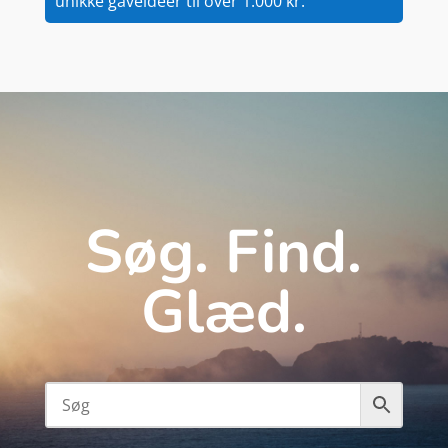
unikke gaveidéer til over 1.000 kr.
Søg. Find.
Glæd.