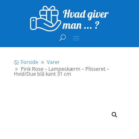
Forside
Varer
Pink Rose – Lampeskærm – Plisseret –
Hvid/Due blå kant 31 cm