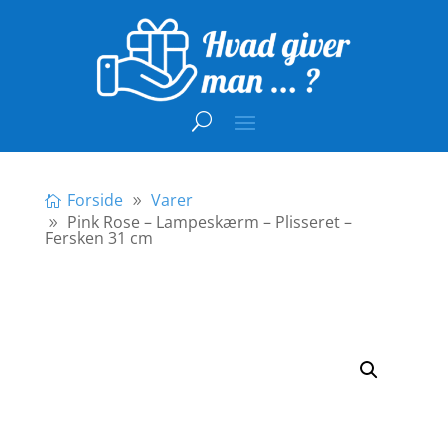
Forside
Varer
Pink Rose – Lampeskærm – Plisseret –
Fersken 31 cm