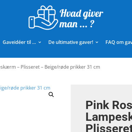
Gaveidéer til …
De ultimative gaver!
FAQ om ga
skærm – Plisseret – Beige/røde prikker 31 cm
Pink Ros
Lampes
Plissere