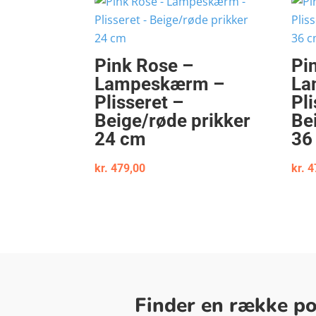
Pink Rose –
Pi
Lampeskærm –
La
Plisseret –
Pli
Beige/røde prikker
Be
24 cm
36
kr.
479,00
kr.
4
Finder en række pop