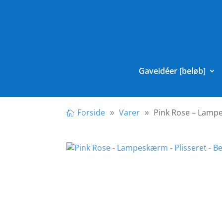
Gaveidéer [beløb]
Forside
Varer
Pink Rose – Lampe