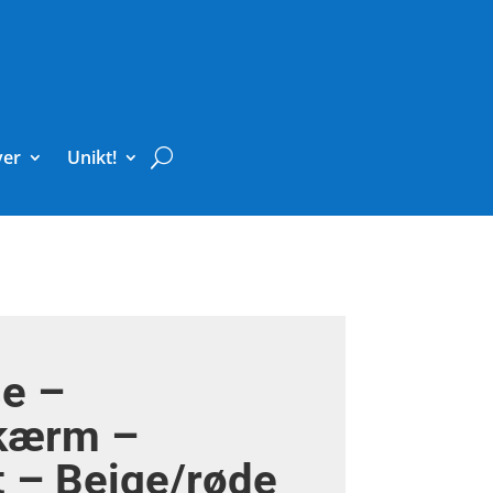
ver
Unikt!
e –
kærm –
t – Beige/røde