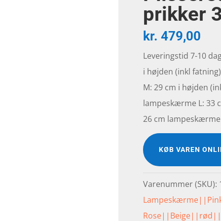
prikker 
kr.
479,00
Leveringstid 7-10 da
i højden (inkl fatnin
M: 29 cm i højden (ink
lampeskærme L: 33 cm 
26 cm lampeskærme 
KØB VAREN ONL
Varenummer (SKU):
Lampeskærme||Pin
Rose||Beige||rød|