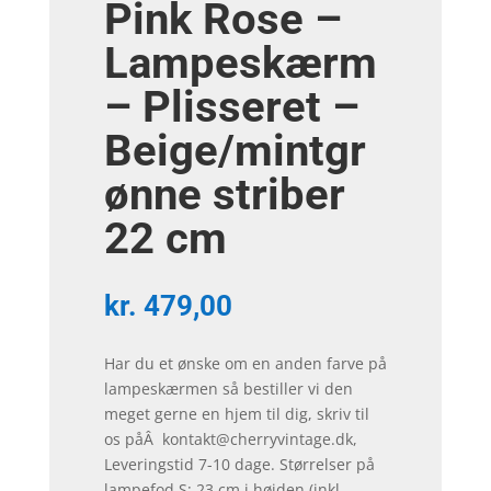
Pink Rose –
Lampeskærm
– Plisseret –
Beige/mintgr
ønne striber
22 cm
kr.
479,00
Har du et ønske om en anden farve på
lampeskærmen så bestiller vi den
meget gerne en hjem til dig, skriv til
os påÂ kontakt@cherryvintage.dk,
Leveringstid 7-10 dage. Størrelser på
lampefod S: 23 cm i højden (inkl