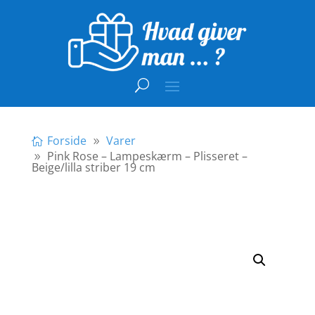
Forside
Varer
Pink Rose – Lampeskærm – Plisseret –
Beige/lilla striber 19 cm