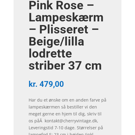
Pink Rose –
Lampeskærm
– Plisseret –
Beige/lilla
lodrette
striber 37 cm
kr.
479,00
Har du et ønske om en anden farve på
lampeskærmen så bestiller vi den
meget gerne en hjem til dig, skriv til
os påÂ kontakt@cherryvintage.dk,
Leveringstid 7-10 dage. Størrelser på
lampefod S: 23 cm i højden (inkl