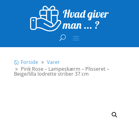
Forside
Varer
Pink Rose – Lampeskærm – Plisseret –
Beige/lilla lodrette striber 37 cm