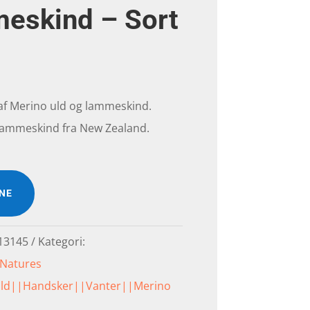
meskind – Sort
r af Merino uld og lammeskind.
t lammeskind fra New Zealand.
INE
13145
Kategori:
|Natures
uld||Handsker||Vanter||Merino