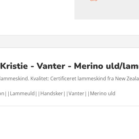
 Kristie - Vanter - Merino uld/la
g lammeskind. Kvalitet: Certificeret lammeskind fra New Zeal
tion||Lammeuld||Handsker||Vanter||Merino uld