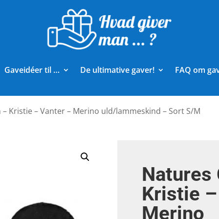
Gaveidéer til …
De ultimative gaver!
FAQ om ga
 – Kristie – Vanter – Merino uld/lammeskind – Sort S/M
Natures 
Kristie 
Merino