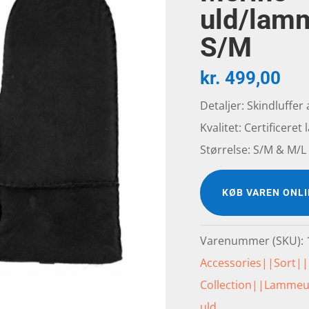
uld/lam
S/M
kr.
499,00
Detaljer: Skindluffe
Kvalitet: Certificere
Størrelse: S/M & M/L
KØB VAREN ONL
Varenummer (SKU):
Accessories||Sort|
Collection||Lamme
uld