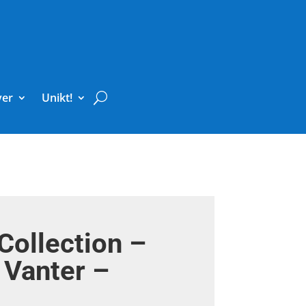
ver
Unikt!
Collection –
– Vanter –