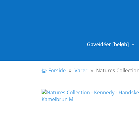
Gaveidéer [beløb]
Forside
Varer
Natures Collectio