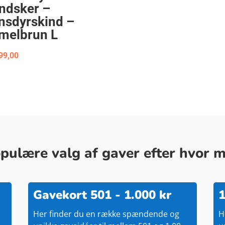
ndsker –
nsdyrskind –
melbrun L
99,00
ulære valg af gaver efter hvor me
Gavekort 501 - 1.000 kr
1
Her finder du en række spændende og
H