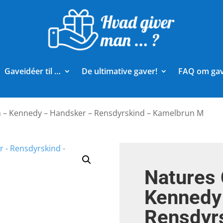
Gaveidéer til …
De ultimative gaver!
FAQ om ga
n – Kennedy – Handsker – Rensdyrskind – Kamelbrun M
Natures 
Kennedy
Rensdyr