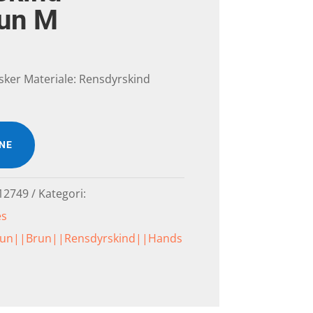
un M
sker Materiale: Rensdyrskind
INE
12749
Kategori:
es
run||Brun||Rensdyrskind||Hands