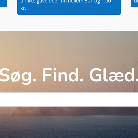
unikke gaveidéer til mellem 501 og 1.00
u
kr.
Søg. Find. Glæd