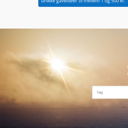
unikke gaveidéer til mellem 1 og 500 kr.