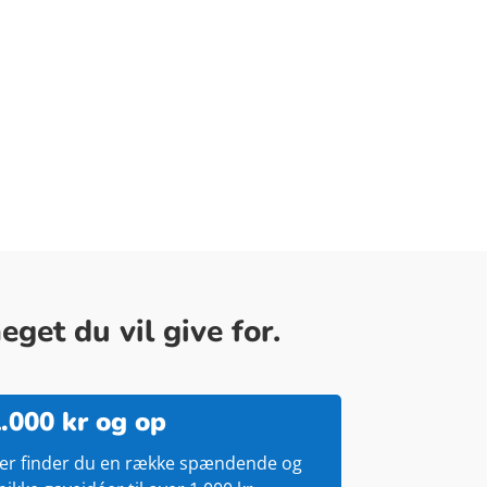
get du vil give for.
.000 kr og op
er finder du en række spændende og