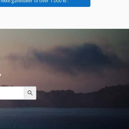
nikke gaveidéer til over 1.000 kr.
.