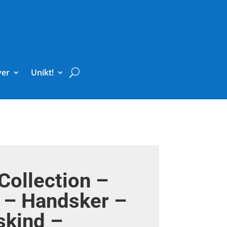
ver
Unikt!
Collection –
 – Handsker –
skind –