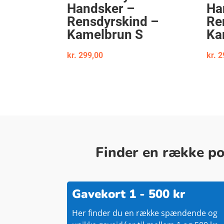
Handsker –
Ha
Rensdyrskind –
Re
Kamelbrun S
Ka
kr.
299,00
kr.
2
Finder en række pop
Gavekort 1 - 500 kr
Her finder du en række spændende og