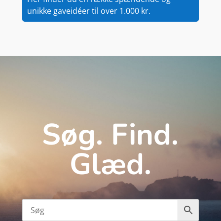
unikke gaveidéer til over 1.000 kr.
Søg. Find.
Glæd.