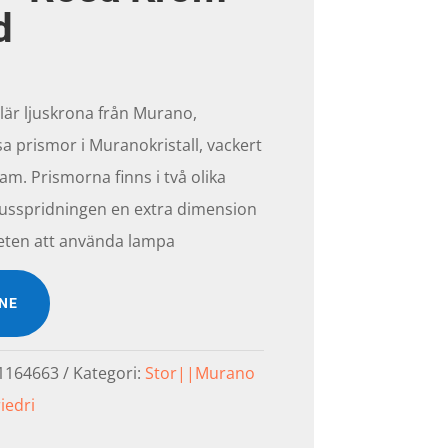
d
är ljuskrona från Murano,
a prismor i Muranokristall, vackert
ram. Prismorna finns i två olika
 ljusspridningen en extra dimension
heten att använda lampa
INE
1164663
Kategori:
Stor||Murano
iedri