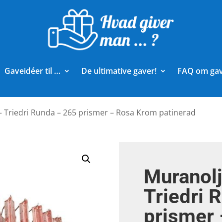
Gaveidéer til …
De ultimative gaver!
FAQ om ga
 Triedri Runda – 265 prismer – Rosa Krom patinerad
Muranol
Triedri 
prismer