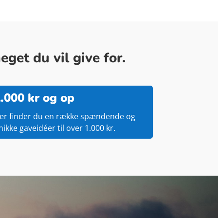
get du vil give for.
.000 kr og op
er finder du en række spændende og
nikke gaveidéer til over 1.000 kr.