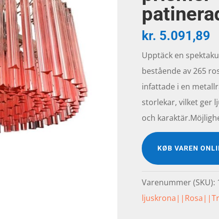
patinera
kr.
5.091,89
Upptäck en spektakul
bestående av 265 ros
infattade i en metall
storlekar, vilket ger
och karaktär.Möjlig
KØB VAREN ONL
Varenummer (SKU):
ljuskrona||Rosa||Tr