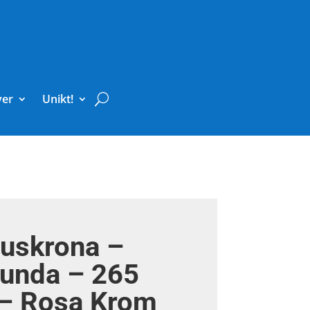
ver
Unikt!
juskrona –
Runda – 265
 – Rosa Krom