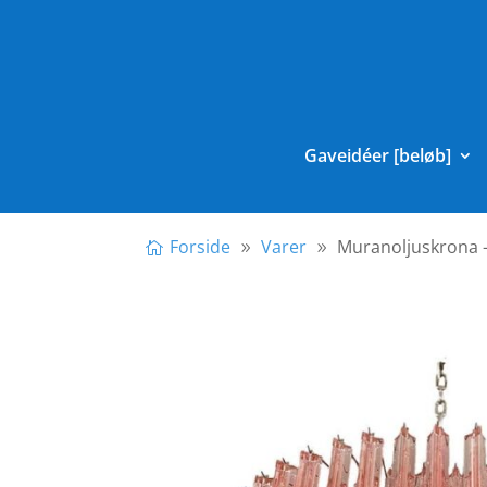
Gaveidéer [beløb]
Forside
Varer
Muranoljuskrona –