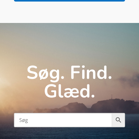
Søg. Find.
Glæd.