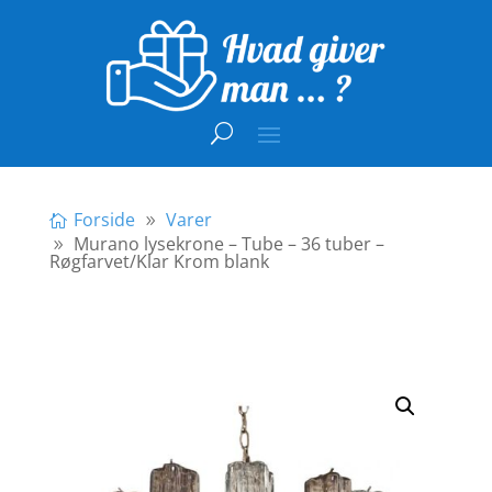
Forside
Varer
Murano lysekrone – Tube – 36 tuber –
Røgfarvet/Klar Krom blank