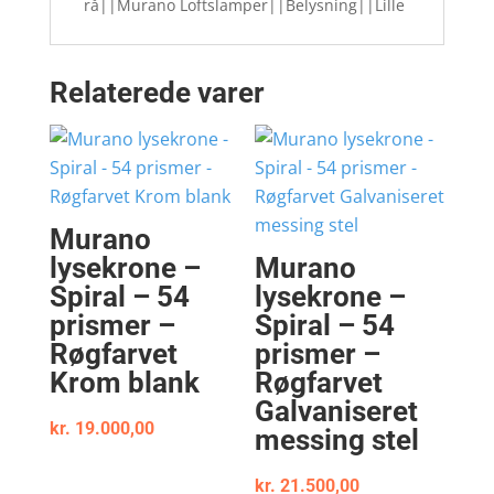
rå||Murano Loftslamper||Belysning||Lille
Relaterede varer
Murano
lysekrone –
Murano
Spiral – 54
lysekrone –
prismer –
Spiral – 54
Røgfarvet
prismer –
Krom blank
Røgfarvet
Galvaniseret
kr.
19.000,00
messing stel
kr.
21.500,00