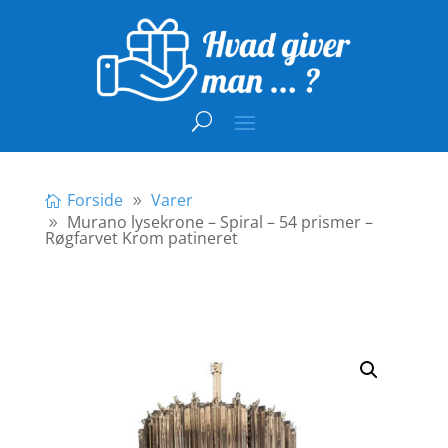
Forside
Varer
Murano lysekrone – Spiral – 54 prismer –
Røgfarvet Krom patineret