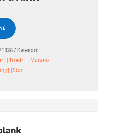
INE
71828
Kategori:
ar||Triedri||Murano
ing||Stor
blank