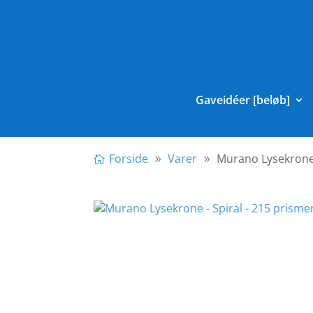
Gaveidéer [beløb]
Forside
Varer
Murano Lysekrone 