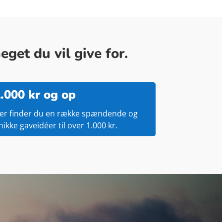
get du vil give for.
.000 kr og op
er finder du en række spændende og
nikke gaveidéer til over 1.000 kr.