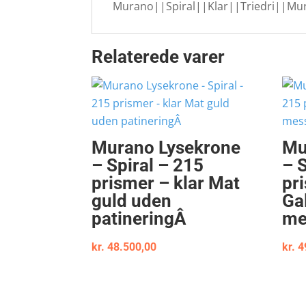
Murano||Spiral||Klar||Triedri||Mu
Relaterede varer
Murano Lysekrone
Mu
– Spiral – 215
– 
prismer – klar Mat
pr
guld uden
Ga
patineringÂ
me
kr.
48.500,00
kr.
4