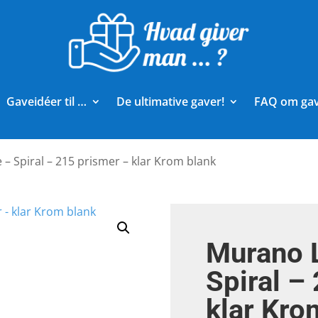
Gaveidéer til …
De ultimative gaver!
FAQ om ga
– Spiral – 215 prismer – klar Krom blank
Murano 
Spiral –
klar Kro