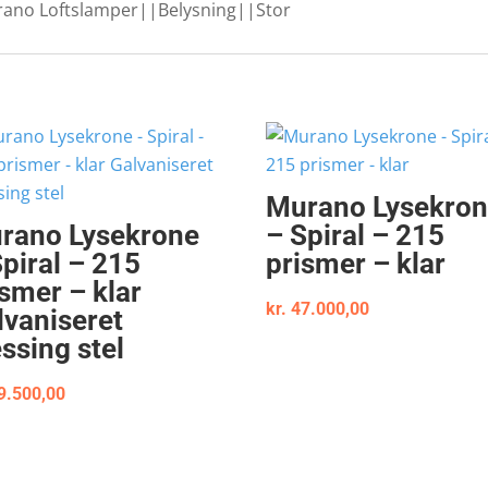
rano Loftslamper||Belysning||Stor
Murano Lysekro
rano Lysekrone
– Spiral – 215
Spiral – 215
prismer – klar
ismer – klar
kr.
47.000,00
lvaniseret
ssing stel
9.500,00