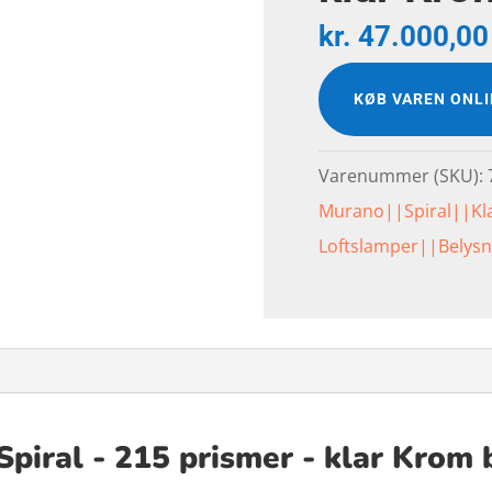
kr.
47.000,00
KØB VAREN ONL
Varenummer (SKU):
Murano||Spiral||Kl
Loftslamper||Belysn
piral - 215 prismer - klar Krom 