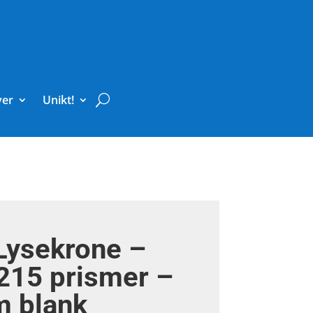
ver
Unikt!
Lysekrone –
 215 prismer –
m blank