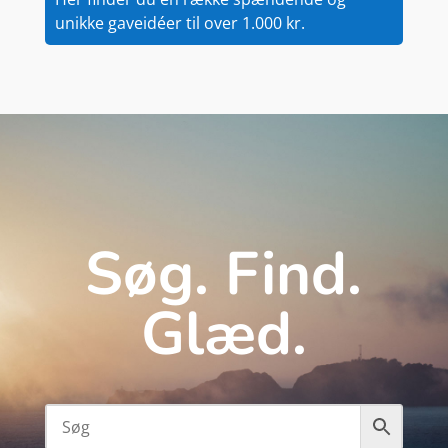
unikke gaveidéer til over 1.000 kr.
Søg. Find.
Glæd.