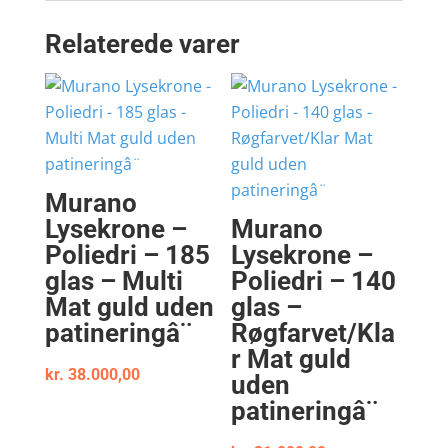
Relaterede varer
Murano
Lysekrone –
Murano
Poliedri – 185
Lysekrone –
glas – Multi
Poliedri – 140
Mat guld uden
glas –
patineringâ¨
Røgfarvet/Kla
r Mat guld
kr.
38.000,00
uden
patineringâ¨