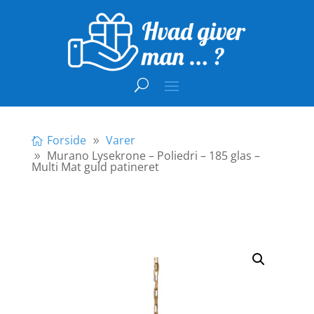
Forside
Varer
Murano Lysekrone – Poliedri – 185 glas –
Multi Mat guld patineret