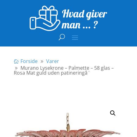
Forside
Varer
Murano Lysekrone – Palmette – 58 glas –
Rosa Mat guld uden patineringâ¨