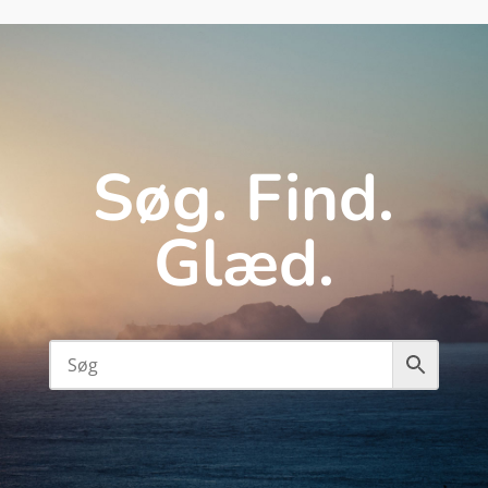
Søg. Find.
Glæd.