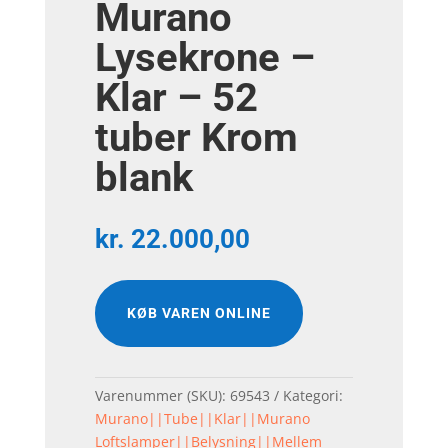
Murano
Lysekrone –
Klar – 52
tuber Krom
blank
kr.
22.000,00
KØB VAREN ONLINE
Varenummer (SKU):
69543
Kategori:
Murano||Tube||Klar||Murano
Loftslamper||Belysning||Mellem