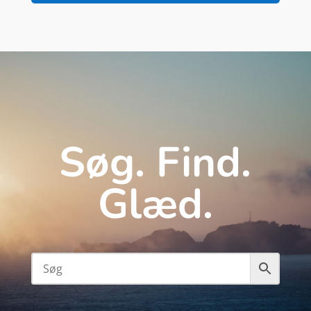
Søg. Find.
Glæd.