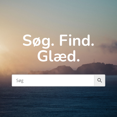
Søg. Find.
Glæd.