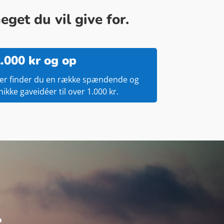
get du vil give for.
.000 kr og op
er finder du en række spændende og
nikke gaveidéer til over 1.000 kr.
.