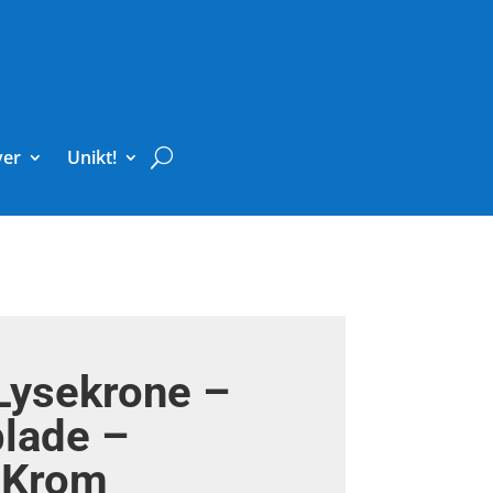
ver
Unikt!
Lysekrone –
lade –
 Krom