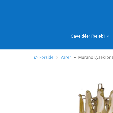
Gaveidéer [beløb]
Forside
Varer
Murano Lysekrone