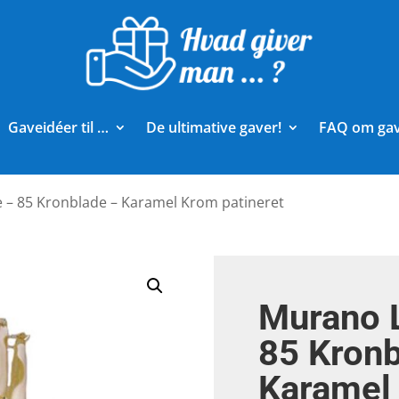
Gaveidéer til …
De ultimative gaver!
FAQ om ga
 – 85 Kronblade – Karamel Krom patineret
Murano 
85 Kronb
Karamel