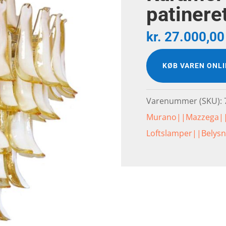
patinere
kr.
27.000,00
KØB VAREN ONL
Varenummer (SKU):
Murano||Mazzega|
Loftslamper||Belys