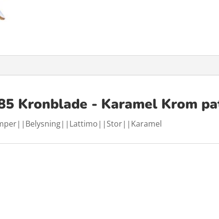
85 Kronblade - Karamel Krom pa
per||Belysning||Lattimo||Stor||Karamel