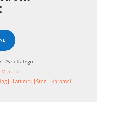
t
INE
71752
Kategori:
|Murano
ning||Lattimo||Stor||Karamel