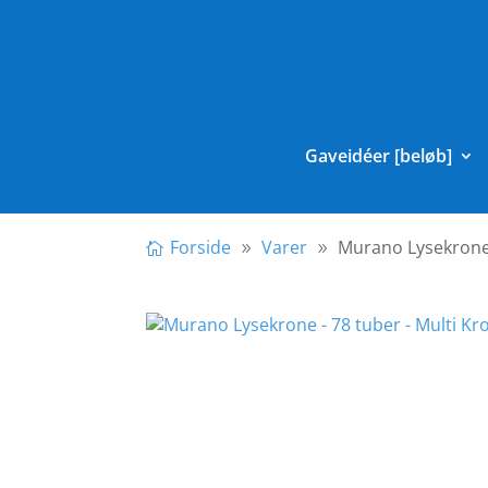
Gaveidéer [beløb]
Forside
Varer
Murano Lysekrone 