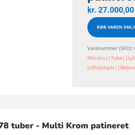
kr.
27.000,00
KØB VAREN ONL
Varenummer (SKU):
Murano||Tube||Lys
Loftslamper||Belys
78 tuber - Multi Krom patineret