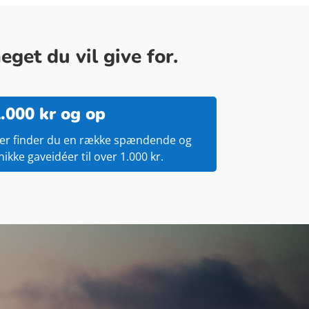
get du vil give for.
.000 kr og op
er finder du en række spændende og
nikke gaveidéer til over 1.000 kr.