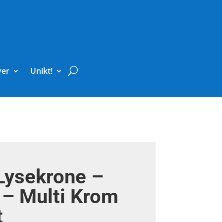
ver
Unikt!
Lysekrone –
 – Multi Krom
t