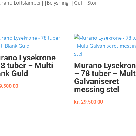
rano Loftslamper||Belysning||Gul||Stor
rano Lysekrone
78 tuber – Multi
Murano Lysekro
ank Guld
– 78 tuber – Mult
Galvaniseret
9.500,00
messing stel
kr.
29.500,00