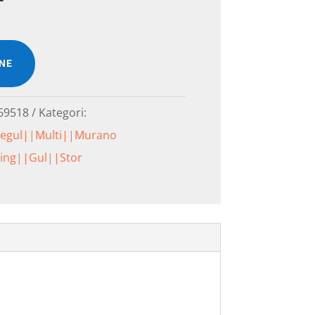
INE
69518
Kategori:
egul||Multi||Murano
ning||Gul||Stor