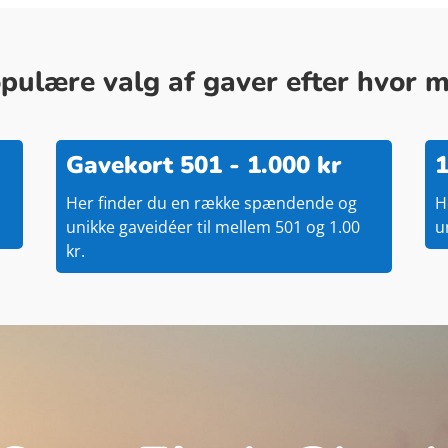
ulære valg af gaver efter hvor me
Gavekort 501 - 1.000 kr
1
Her finder du en række spændende og
H
unikke gaveidéer til mellem 501 og 1.00
u
kr.