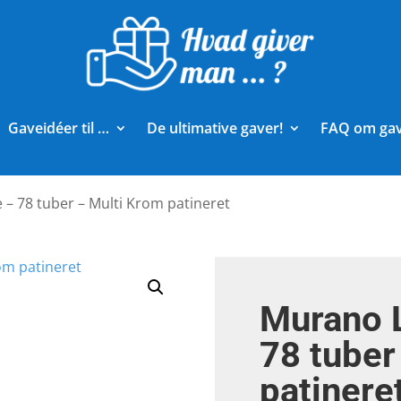
Gaveidéer til …
De ultimative gaver!
FAQ om ga
– 78 tuber – Multi Krom patineret
Murano 
78 tuber
patinere