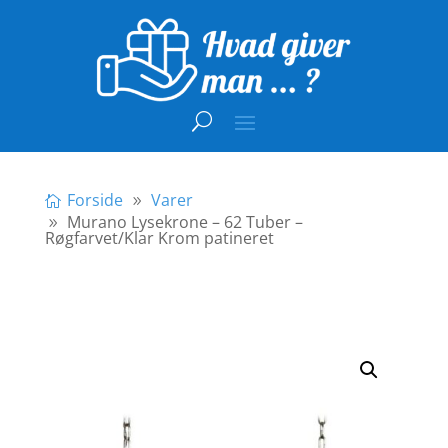
Forside
Varer
Murano Lysekrone – 62 Tuber –
Røgfarvet/Klar Krom patineret