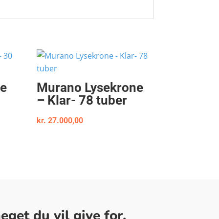
ne
Murano Lysekrone
– Klar- 78 tuber
kr.
27.000,00
get du vil give for.