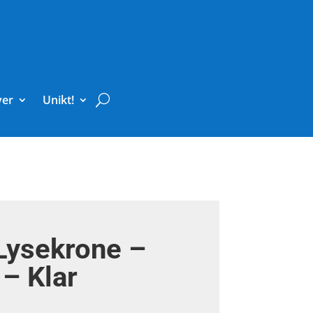
ver
Unikt!
Lysekrone –
 – Klar