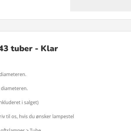
43 tuber - Klar
 diameteren.
i diameteren.
kluderet i salget)
riv til os, hvis du ønsker lampestel
Loftslamper > Tube