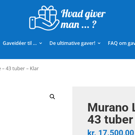
Gaveidéer til …
De ultimative gaver!
FAQ om ga
– 43 tuber – Klar
Murano 
43 tuber
kr.
17.500,00