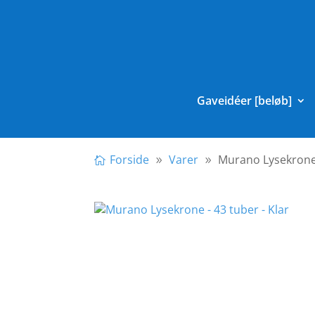
Gaveidéer [beløb]
Forside
Varer
Murano Lysekrone 