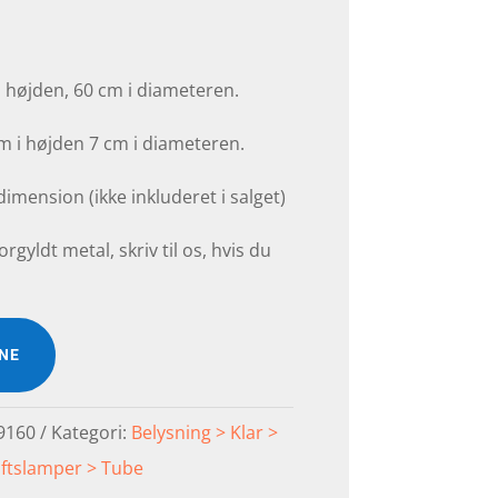
 højden, 60 cm i diameteren.
m i højden 7 cm i diameteren.
imension (ikke inkluderet i salget)
orgyldt metal, skriv til os, hvis du
INE
9160
Kategori:
Belysning > Klar >
ftslamper > Tube