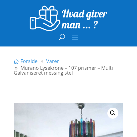
Forside
Varer
Murano Lysekrone – 107 prismer – Multi
Galvaniseret messing stel