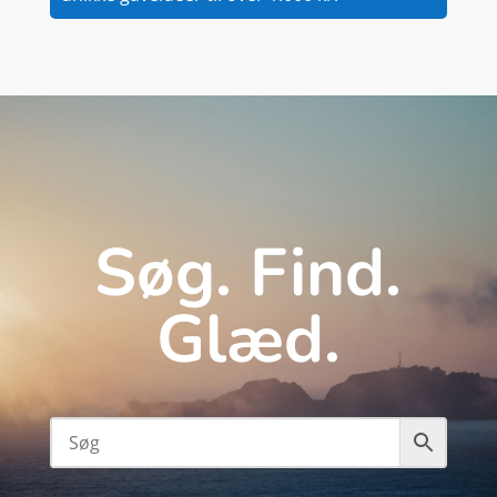
Søg. Find.
Glæd.