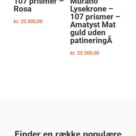
107 prismer –
Murano
Rosa
Lysekrone –
107 prismer –
kr.
22.000,00
Amatyst Mat
guld uden
patineringÂ
kr.
23.500,00
Finder en række populære