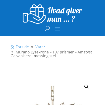
Forside
Varer
Murano Lysekrone – 107 prismer – Amatyst
Galvaniseret messing stel