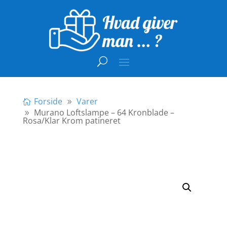
Forside
Varer
Murano Loftslampe – 64 Kronblade –
Rosa/Klar Krom patineret