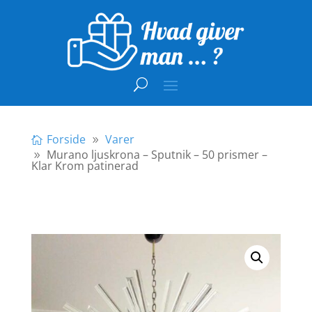
Forside
Varer
Murano ljuskrona – Sputnik – 50 prismer –
Klar Krom patinerad