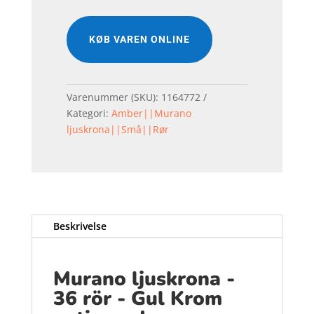
KØB VAREN ONLINE
Varenummer (SKU):
1164772
Kategori:
Amber||Murano
ljuskrona||Små||Rør
Beskrivelse
Murano ljuskrona -
36 rör - Gul Krom