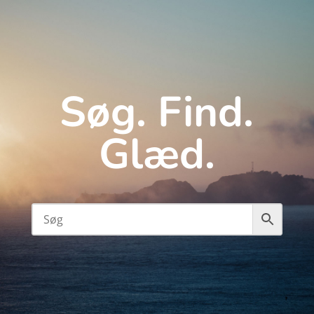
Søg. Find.
Glæd.