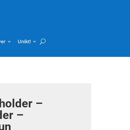
ver
Unikt!
holder –
der –
un