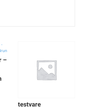
r –
n
testvare