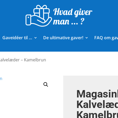
Gaveidéer til …
De ultimative gaver!
FAQ om ga
Kalvelæder – Kamelbrun
Magasin
Kalvelæ
Kamelbr