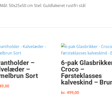
ål: 50x25x50 cm Stel: Guldlakeret rustfri stål
yantholder –
6-pak Glasbrikke
lvelæder –
Croco –
melbrun Sort
Førsteklasses
kalveskind – Bru
49,00
kr.
499,00