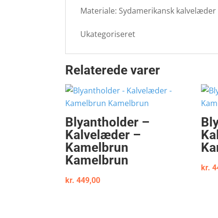
Materiale: Sydamerikansk kalvelæder M
Ukategoriseret
Relaterede varer
Blyantholder –
Bl
Kalvelæder –
Ka
Kamelbrun
Ka
Kamelbrun
kr.
4
kr.
449,00