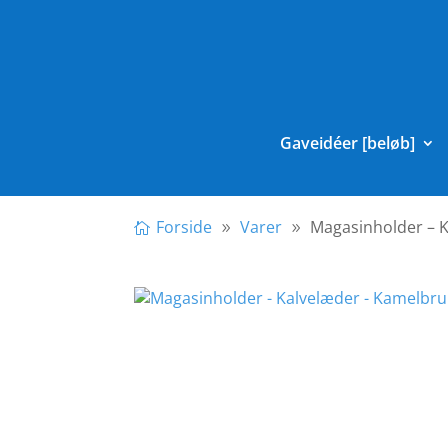
Gaveidéer [beløb]
Forside
Varer
Magasinholder – 