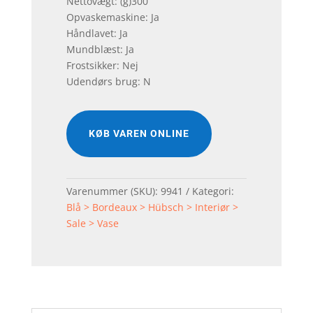
Nettovægt: (g)300
Opvaskemaskine: Ja
Håndlavet: Ja
Mundblæst: Ja
Frostsikker: Nej
Udendørs brug: N
KØB VAREN ONLINE
Varenummer (SKU):
9941
Kategori:
Blå > Bordeaux > Hübsch > Interiør >
Sale > Vase