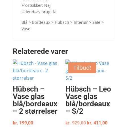
Frostsikker: Nej
Udendørs brug: N
Blå > Bordeaux > Hübsch > Interiør > Sale >
Vase
Relaterede varer
Tilbud!
Hübsch –
Hübsch – Leo
Vase glas
Vase glas
blå/bordeaux
blå/bordeaux
– 2 størrelser
– S/2
Den
Den
kr.
199,00
kr.
929,00
kr.
411,00