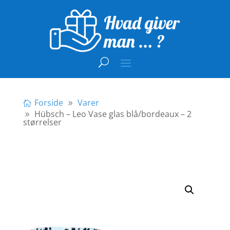
Forside
Varer
Hübsch – Leo Vase glas blå/bordeaux – 2
størrelser