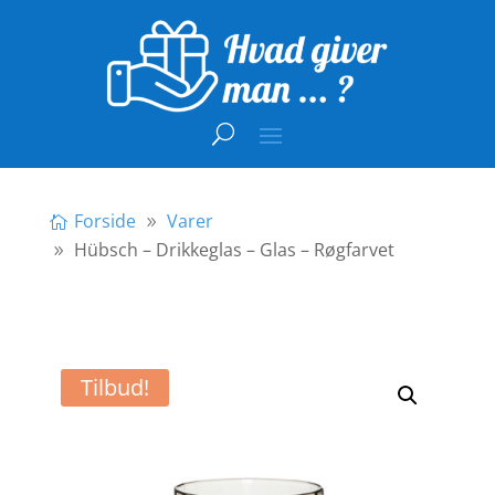
Forside
Varer
Hübsch – Drikkeglas – Glas – Røgfarvet
Tilbud!