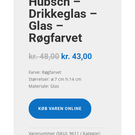
Hübsch –
Drikkeglas –
Glas –
Røgfarvet
Den
Den
kr.
48,00
kr.
43,00
oprindelige
aktuelle
pris
pris
Farve: Røgfarvet
var:
er:
Størrelser: ø:7 cm h:14 cm
kr. 48,00.
kr. 43,00.
Materiale: Glas
KØB VAREN ONLINE
Varenummer (SKU):
9611
Kategori: