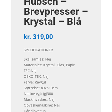
Hübsch –
Brevpresser –
Krystal – Blå
kr.
319,00
SPECIFIKATIONER
Skal samles: Nej
Materialer: Krystal, Glas, Papir
FSC:Nej
OEKO-TEX: Nej
Farve: Ravgul
Størrelse: ø9xh10cm
Nettovægt: (g)380
Maskinvaskes: Nej
Opvaskemaskine: Nej
Håndlavet: Ja