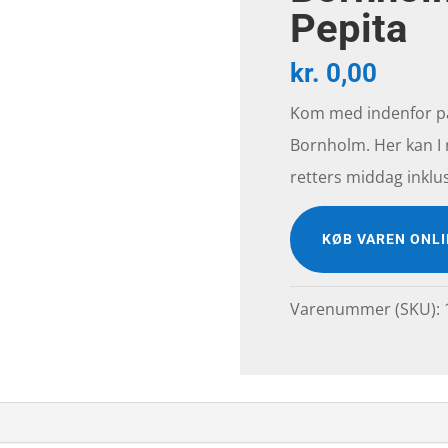
Pepita
kr.
0,00
Kom med indenfor på 
Bornholm. Her kan I
retters middag inkl
KØB VAREN ONL
Varenummer (SKU):