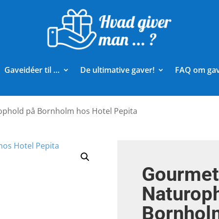
Gaveidéer til …
De ultimative gaver!
FAQ om ga
phold på Bornholm hos Hotel Pepita
Gourmet
Naturop
Bornhol