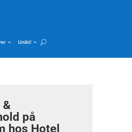
ver
Unikt!
 &
hold på
m hos Hotel